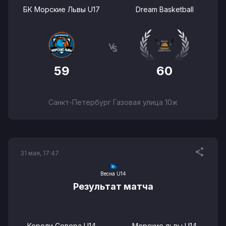
БК Морские Львы U17
Dream Basketball
59
60
Санкт-Петербург Газовая улица 10ж
31 мая, 17:47
Весна U14
Результат матча
Короли Севера U14
Морские львы U14