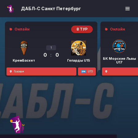
ДАБЛ-С Санкт Петербург
Онлайн
8 ТУР
Онлайн
1
0
:
0
БК Морские Львы
КремБаскет
Гепарды U15
U17
Газовая
U15