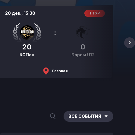
20 дек.,
15:30
19 
1 ТУР
:
20
0
КОПец
Барсы U12
Газовая
ВСЕ СОБЫТИЯ