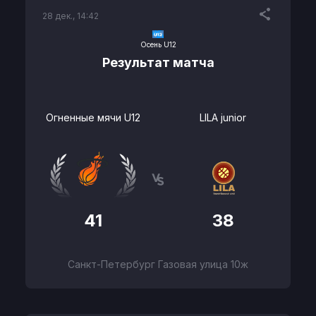
28 дек., 14:42
Осень U12
Результат матча
Огненные мячи U12
LILA junior
41
38
Санкт-Петербург Газовая улица 10ж