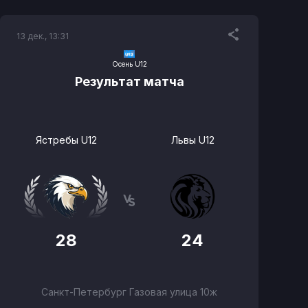
13 дек., 13:31
Осень U12
Результат матча
Ястребы U12
Львы U12
28
24
Санкт-Петербург Газовая улица 10ж