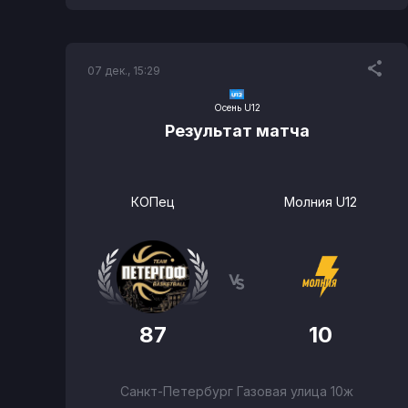
07 дек., 15:29
Осень U12
Результат матча
КОПец
Молния U12
87
10
Санкт-Петербург Газовая улица 10ж