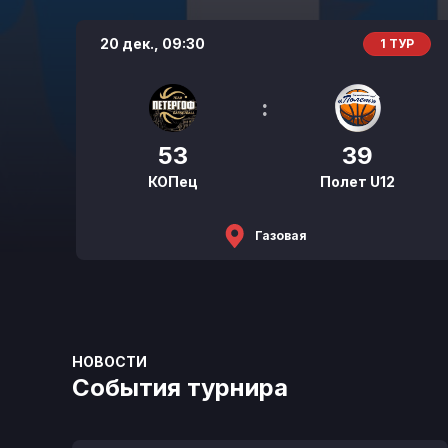
20 дек.,
09:30
1 ТУР
:
53
39
КОПец
Полет U12
Газовая
НОВОСТИ
События турнира