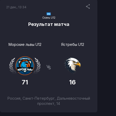
21 дек., 13:34
Осень U12
Результат матча
Морские львы U12
Ястребы U12
71
16
Россия, Санкт-Петербург, Дальневосточный
проспект, 14