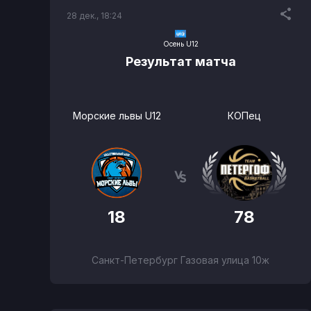
28 дек., 18:24
Осень U12
Результат матча
Морские львы U12
КОПец
18
78
Санкт-Петербург Газовая улица 10ж