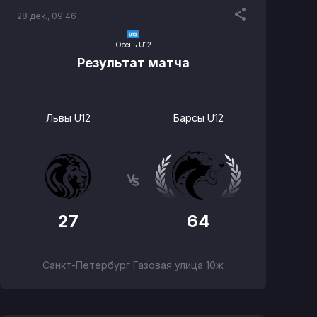
28 дек., 09:46
Осень U12
Результат матча
Львы U12
Барсы U12
27
64
Санкт-Петербург Газовая улица 10ж