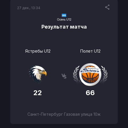
27 дек., 13:34
Осень U12
Результат матча
Ястребы U12
Полет U12
22
66
Санкт-Петербург Газовая улица 10ж