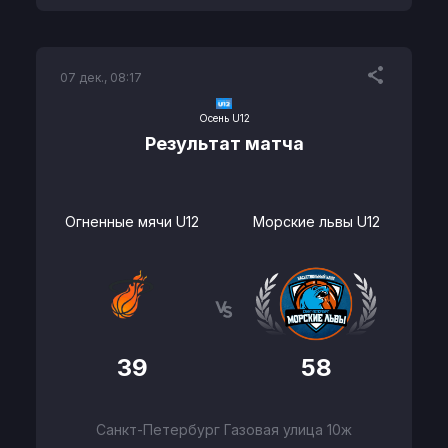
07 дек., 08:17
Осень U12
Результат матча
Огненные мячи U12
Морские львы U12
39
58
Санкт-Петербург Газовая улица 10ж