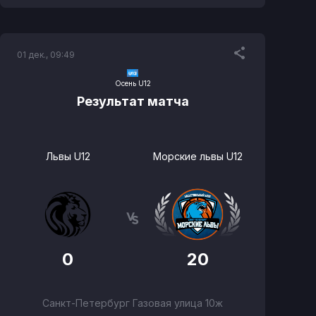
01 дек., 09:49
Осень U12
Результат матча
Львы U12
Морские львы U12
0
20
Санкт-Петербург Газовая улица 10ж