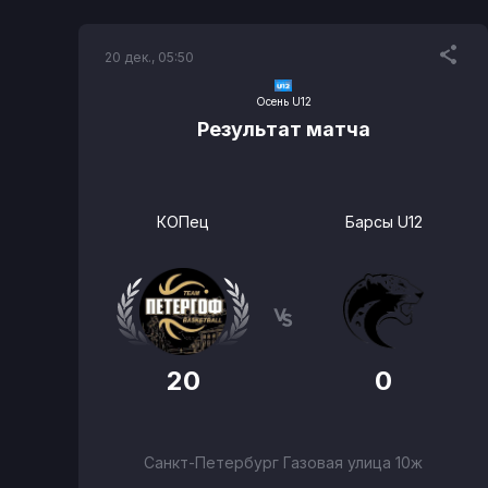
20 дек., 05:50
Осень U12
Результат матча
КОПец
Барсы U12
20
0
Санкт-Петербург Газовая улица 10ж